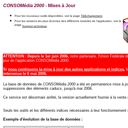
CONSOMédia 2000
- Mises à Jour
Pour les nouveaux outils disponibles, voir la page
Téléchargement
.
Pour les versions les plus récentes des différents modules de l'application, voir la
page
Support technique
.
ATTENTION : Depuis le 1er juin 2006,
notre partenaire, l'Union Fédérale
jour de l'application
CONSOMédia 2000.
Si
nous continuons la mise à jour des autres applications et indices
, 
intervenue le 6 mai 2006.
La base de données de
CONSOMédia 2000
a été en permanence mise à jou
suppressions des éléments caducs, jusqu'à mai 2006.
Ce service est désormais arrêté, la version actuellement fournie à la vent
Seuls les outils et les différents indices nécessaires à leur fonctionneme
Exemple d'évolution de la base de données :