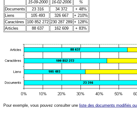
15-09-2000
16-02-2006
%
Documents
23 316
34
372
+ 48%
Liens
105 493
326 667
+ 210%
Caractères
100 852 272
230 287
289
+ 128%
Articles
88 637
162
609
+ 83%
Pour exemple, vous pouvez consulter une
liste des documents modifiés ou