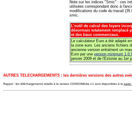
Note sur les indices "Smic" : ces ind
utilisées correspondant donc à l'anc
modifications du code du travail (35 
smic.
L'outil de calcul des loyers inco
désormais totalement remplacé par
et des baux commerciaux.
Le calculateur Euro a été adapté en
la zone euro. Les anciens fichiers
ancienne version entraînent un mau
Euro par une
version minimum 1.0.
janvier 2009 et de l'Estonie au 1er 
AUTRES TELECHARGEMENTS : les dernières versions des autres exécu
Rappel : les téléchargements relatifs à la version CONSOMédia v.1 sont disponibles à la
page 