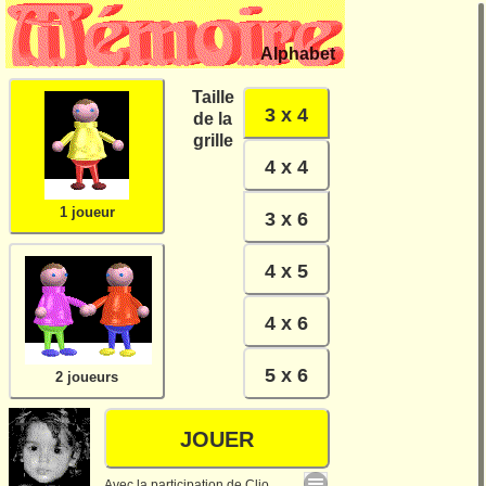
Alphabet
Taille
3 x 4
de la
grille
4 x 4
1 joueur
3 x 6
4 x 5
4 x 6
5 x 6
2 joueurs
JOUER
Avec la participation de Clio