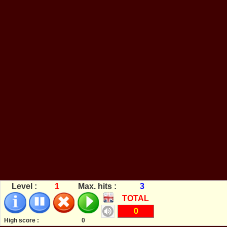
Level :
1
Max. hits :
3
TOTAL
0
High score :
0