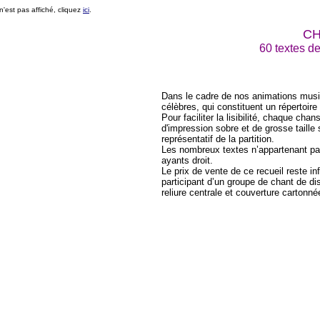
'est pas affiché, cliquez
ici
.
CH
60 textes d
Dans le cadre de nos animations musi
célèbres, qui constituent un répertoire
Pour faciliter la lisibilité, chaque ch
d'impression sobre et de grosse taille 
représentatif de la partition.
Les nombreux textes n’appartenant pas
ayants droit.
Le prix de vente de ce recueil reste in
participant d’un groupe de chant de di
reliure centrale et couverture cartonné